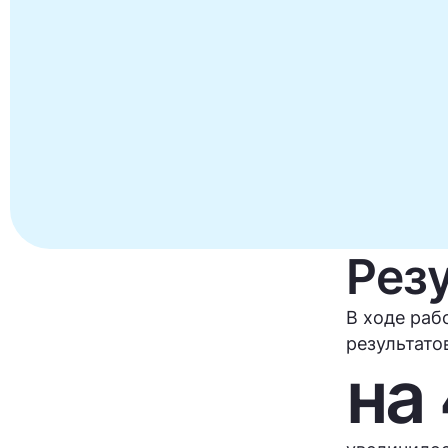
Рез
В ходе раб
результато
на