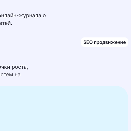
онлайн-журнала о
етей.
SEO продвижение
чки роста,
истем на