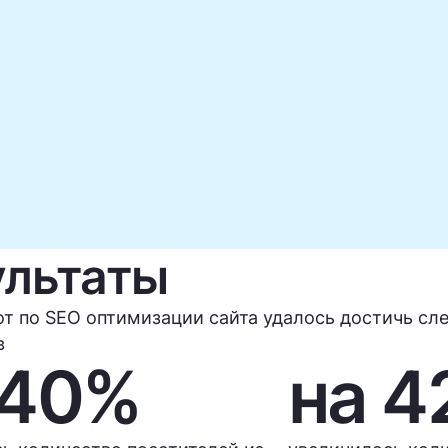
ультаты
от по SEO оптимизации сайта удалось достичь с
в
 40%
на 4