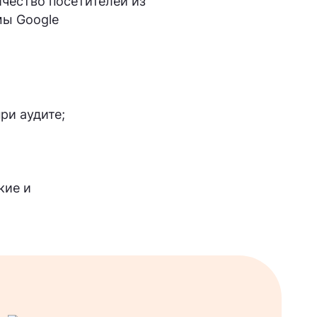
чество посетителей из
мы Google
ри аудите;
кие и