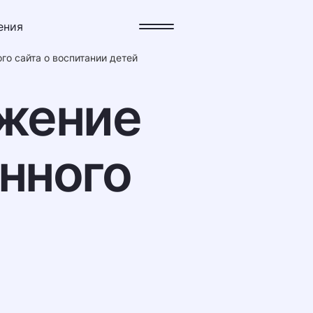
ения
ения
о сайта о воспитании детей
жение
нного