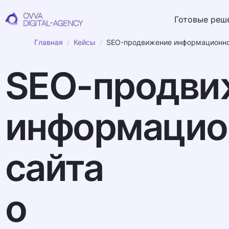
Готовые реш
Готовые реш
Главная
Кейсы
SEO-продвижение информационног
SEO-продви
информацио
сайта
о