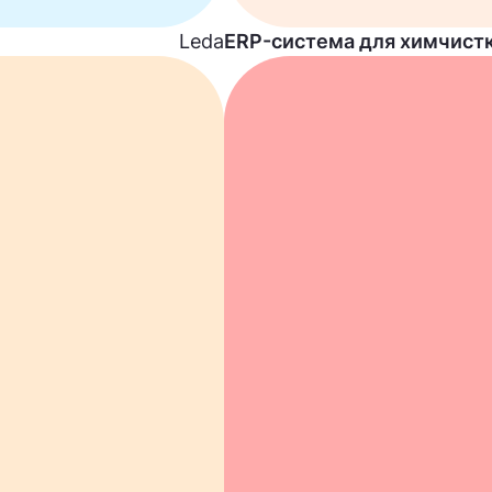
Leda
ERP-система для химчист