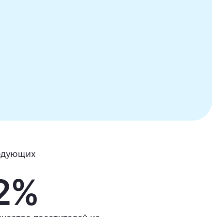
ледующих
2%