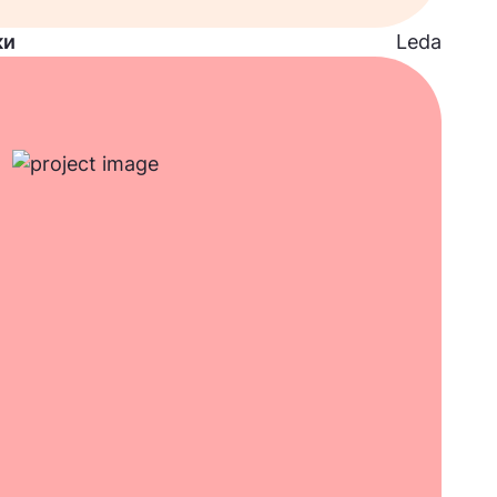
ки
Leda