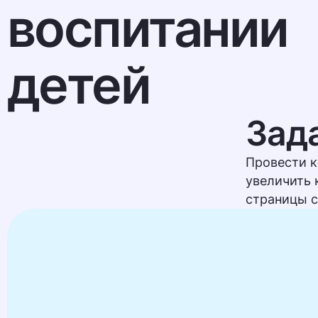
воспитании
детей
Зад
Провести к
увеличить 
страницы с