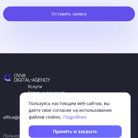
Оставить заявку
Услуги
Готовые решения
О компании
Пользуясь настоящим веб-сайтом, вы
Контакты
даете свое согласие на использование
Кейсы
файлов cookies.
Подробнее
office@ovva.ru
Behance
Telegram
WhatsApp
Принять и закрыть
Пользовательское соглашение