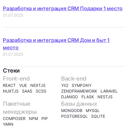
Разработка и интеграция CRM Подарки 1 место
01.07.2025
Разработка и интеграция CRM Дом и быт 1
место
01.07.2025
Стеки
Front-end
Back-end
REACT VUE NEXTJS
YII2 SYMFONY
NUXTJS SAAS SCSS
ZENDFRAMEWORK LARAVEL
DJANGO FLASK NESTJS
Пакетные
Базы данных
MONGODB MYSQL
менеджеры
POSTGRESQL SQLITE
COMPOSER NPM PIP
YARN