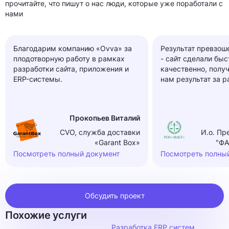
прочитайте, что пишут о нас люди, которые уже поработали с
нами
Благодарим компанию «Ovva» за
Результат превзош
плодотворную работу в рамках
- сайт сделали быс
разработки сайта, приложения и
качественно, полу
ERP-системы.
нам результат за 
Прокопьев Виталий
CVO, служба доставки
И.о. Пр
«Garant Box»
"ФА
Посмотреть полный документ
Посмотреть полны
Обсудить проект
Похожие услуги
Разработка ERP систем